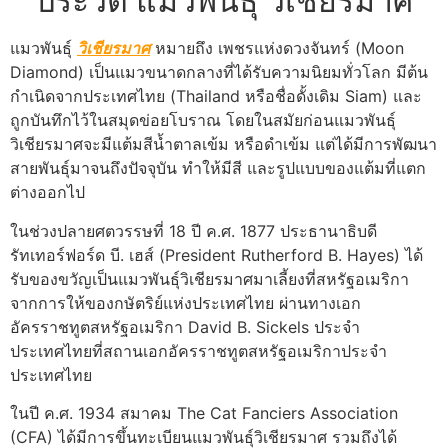
ประวัติ แมวพันธุ์ วิเชียรมาศ
แมวพันธุ์
วิเชียรมาศ
หมายถึง เพชรแห่งดวงจันทร์ (Moon
Diamond) เป็นแมวขนาดกลางที่ได้รับความนิยมทั่วโลก มีต้น
กำเนิดจากประเทศไทย (Thailand หรือชื่อดั้งเดิม Siam) และ
ถูกบันทึกไว้ในสมุดข่อยโบราณ โดยในสมัยก่อนแมวพันธุ์
วิเชียรมาศจะมีแต้มสีน้ำตาลเข้ม หรือดำเข้ม แต่ได้มีการพัฒนา
สายพันธุ์มาจนถึงปัจจุบัน ทำให้มีสี และรูปแบบของแต้มที่แตก
ต่างออกไป
ในช่วงปลายศตวรรษที่ 18 ปี ค.ศ. 1877 ประธานาธิบดี
รัทเทอร์ฟอร์ด บี. เฮส์ (President Rutherford B. Hayes) ได้
รับของขวัญเป็นแมวพันธุ์วิเชียรมาศมาเลี้ยงที่สหรัฐอเมริกา
จากการให้ของกษัตริย์แห่งประเทศไทย ผ่านทางเอก
อัครราชทูตสหรัฐอเมริกา David B. Sickels ประจำ
ประเทศไทยที่สถานเอกอัครราชทูตสหรัฐอเมริกาประจำ
ประเทศไทย
ในปี ค.ศ. 1934 สมาคม The Cat Fanciers Association
(CFA) ได้มีการขึ้นทะเบียนแมวพันธุ์วิเชียรมาศ รวมถึงได้