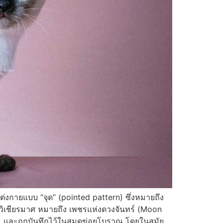
แต่งกายแบบ “จุด” (pointed pattern) ซึ่งหมายถึง
ุ์ วิเชียรมาศ หมายถึง เพชรแห่งดวงจันทร์ (Moon
m) และถูกบันทึกไว้ในสมุดข่อยโบราณ โดยในสมัย