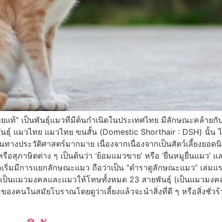
ไทยแท้” เป็นพันธุ์แมวที่มีต้นกำเนิดในประเทศไทย มีลักษณะคล้าย
ธุ์ แมวไทย แมวไทย ขนสั้น (Domestic Shorthair : DSH) นั้น ไม่
านทางประวัติศาสตร์มากมาย เนื่องจากเนื่องจากเป็นสัตว์เลี้ยงยอด
หรือสุภาษิตต่าง ๆ เป็นต้นว่า ‘ย้อมแมวขาย’ หรือ ‘ยื่นหมูยื่นแมว’ 
าเริ่มมีการแยกลักษณะแมว ถือว่าเป็น “ตำราดูลักษณะแมว” เล่ม
เป็นแมวมงคลและแมวให้โทษทั้งหมด 23 สายพันธุ์ (เป็นแมวมงคล 17
งคนในสมัยโบราณโดยดูว่าเลี้ยงแล้วจะนำสิ่งที่ดี ๆ หรือสิ่งชั่วร้าย