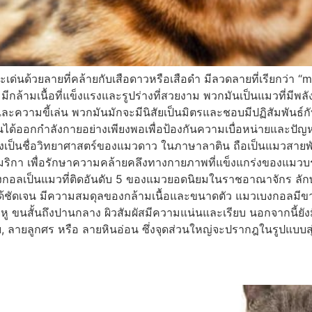
ะเด่นด้วยลายที่คล้ายกับเสือดาวหรือเสือดำ มีลวดลายที่เรียกว่า “
ล้ามเนื้อที่แข็งแรงและรูปร่างที่สวยงาม พวกมันเป็นแมวที่มีพ
และความขี้เล่น พวกมันมักจะมีนิสัยเป็นมิตรและชอบมีปฏิสัมพันธ
้ออกกำลังกายอย่างเพียงพอเพื่อป้องกันความเบื่อหน่ายและปัญหาส
่งเป็นชื่อวิทยาศาสตร์ของแมวดาว ในภาษาลาติน ถือเป็นแมวสายพัน
กา เพื่อรักษาความคล้ายคลึงทางกายภาพที่แข็งแกร่งของแมวบรรพบุ
วเบงกอลเป็นแมวที่ติดอันดับ 5 ของแมวยอดนิยมในราชอาณาจักร
ด้ชัดเจน มีความสมดุลของกล้ามเนื้อและขนาดตัว แมวเบงกอลมีขากร
 ขนสั้นถึงปานกลาง ผิวสัมผัสมีความแน่นและเรียบ นอกจากนี้ยังม
บ, ลายลูกศร หรือ ลายหินอ่อน ซึ่งจุดส่วนใหญ่จะปรากฎในรูปแบบ