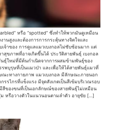
marbled” หรือ “spotted” ซึ่งทำให้พวกมันดูเหมือน
ลังงานสูงและต้องการการกระตุ้นทางจิตใจและ
์กับเจ้าของ การดูแลแมวเบงกอลไม่ซับซ้อนมาก แต่
ุขภาพที่อาจเกิดขึ้นได้ ประวัติสายพันธุ์ เบงกอล
ธุ์ใหม่ที่มีต้นกำเนิดจากการผสมข้ามพันธุ์ของ
รุษที่เป็นแมวป่า และเพื่อให้ได้สายพันธุ์แมวที่
 ลักษณะทางกายภาพ แมวเบงกอล มีลักษณะภายนอก
รไกรที่แข็งแรง มีจุดสังเกตเป็นสีเข้มบริเวณรอบ
ีสีของขนที่เป็นเอกลักษณ์ของสายพันธุ์ไม่เหมือน
สุ่ม หรือวางตัวในแนวนอนตามลำตัว อายุขัย […]