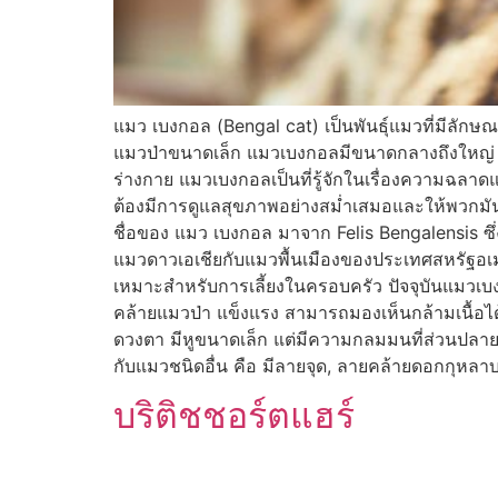
แมว เบงกอล (Bengal cat) เป็นพันธุ์แมวที่มีลักษณ
แมวป่าขนาดเล็ก แมวเบงกอลมีขนาดกลางถึงใหญ่ มีก
ร่างกาย แมวเบงกอลเป็นที่รู้จักในเรื่องความฉลาด
ต้องมีการดูแลสุขภาพอย่างสม่ำเสมอและให้พวกมันได
ชื่อของ แมว เบงกอล มาจาก Felis Bengalensis ซึ
แมวดาวเอเชียกับแมวพื้นเมืองของประเทศสหรัฐอเมริ
เหมาะสำหรับการเลี้ยงในครอบครัว ปัจจุบันแม
คล้ายแมวป่า แข็งแรง สามารถมองเห็นกล้ามเนื้อไ
ดวงตา มีหูขนาดเล็ก แต่มีความกลมมนที่ส่วนปลายหู
กับแมวชนิดอื่น คือ มีลายจุด, ลายคล้ายดอกกุหลา
บริติชชอร์ตแฮร์