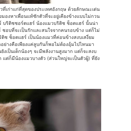
แมวที่เก่าแก่ที่สุดของประเทศอังกฤษ ด้วยลักษณะเด่น
ังมองหาเพื่อนแท้ซักตัวที่จะอยู่เคียงข้างแบบไม่กวน
 บริติชชอร์ตแฮร์ น้องแมวบริติช ช็อตแฮร์ นั้นน่า
ร์ ชอบที่จะเป็นรักและสนใจจากคนรอบข้าง แต่ก็ไม่
ช ช็อตแฮร์ เป็นน้องแมวที่ค่อนข้างสงบเสงี่ยม
ีกอย่างคือเพียงแค่ลูบกันก็พอไม่ต้องอุ้มไปไหนมา
งเป็นเด็กน้องๆ จะมีพลังงานสูงมาก แต่ก็จะสงบ
ต่ก็มีน้องแมวบางตัว (ส่วนใหญ่จะเป็นตัวผู้) ที่ยัง