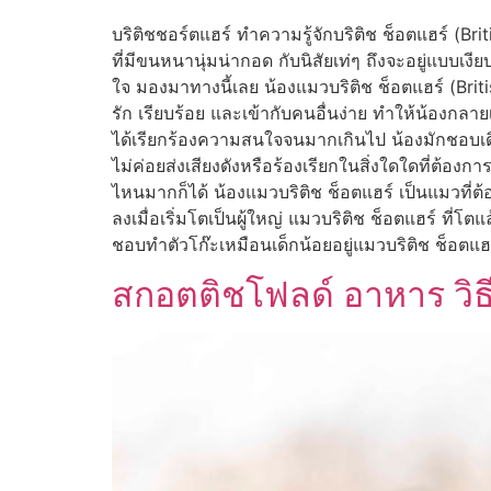
บริติชชอร์ตแฮร์ ทำความรู้จักบริติช ช็อตแฮร์ (Brit
ที่มีขนหนานุ่มน่ากอด กับนิสัยเท่ๆ ถึงจะอยู่แบบเงี
ใจ มองมาทางนี้เลย น้องแมวบริติช ช็อตแฮร์ (Briti
รัก เรียบร้อย และเข้ากับคนอื่นง่าย ทำให้น้องกล
ได้เรียกร้องความสนใจจนมากเกินไป น้องมักชอบเดิ
ไม่ค่อยส่งเสียงดังหรือร้องเรียกในสิ่งใดใดที่ต้อง
ไหนมากก็ได้ น้องแมวบริติช ช็อตแฮร์ เป็นแมวที
ลงเมื่อเริ่มโตเป็นผู้ใหญ่ แมวบริติช ช็อตแฮร์ ที่
ชอบทำตัวโก๊ะเหมือนเด็กน้อยอยู่แมวบริติช ช็อตแฮ
สกอตติชโฟลด์ อาหาร วิธีเ