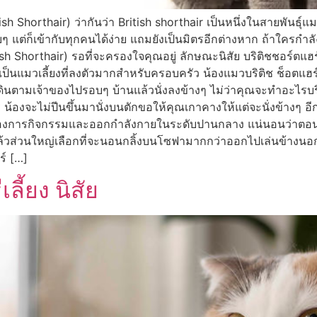
ish Shorthair) ว่ากันว่า British shorthair เป็นหนึ่งในสายพันธุ์
ยบๆ แต่ก็เข้ากับทุกคนได้ง่าย แถมยังเป็นมิตรอีกต่างหาก ถ้าใครกำล
sh Shorthair) รอที่จะครองใจคุณอยู่ ลักษณะนิสัย บริติชชอร์ตแฮร์
ายเป็นแมวเลี้ยงที่ลงตัวมากสำหรับครอบครัว น้องแมวบริติช ช็อตแฮ
นตามเจ้าของไปรอบๆ บ้านแล้วนั่งลงข้างๆ ไม่ว่าคุณจะทำอะไรบริติ
การ น้องจะไม่ปีนขึ้นมานั่งบนตักขอให้คุณเกาคางให้แต่จะนั่งข้างๆ อ
่ต้องการกิจกรรมและออกกำลังกายในระดับปานกลาง แน่นอนว่าตอนยั
โตแล้วส่วนใหญ่เลือกที่จะนอนกลิ้งบนโซฟามากกว่าออกไปเล่นข้างนอก แ
ร์ […]
ลี้ยง นิสัย